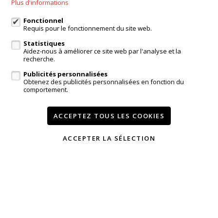
Plus d'informations
Agence Dilbeek
Chaussée de Ninove 232, Dilbeek
Fonctionnel
Agence Kampenhout
Requis pour le fonctionnement du site web.
Zeypestraat 52B, Kampenhout
Statistiques
Aidez-nous à améliorer ce site web par l'analyse et la
recherche.
Publicités personnalisées
login propriétaire
Obtenez des publicités personnalisées en fonction du
comportement.
A vendre
A louer
Réferences
Contact
Services
Témoignages
ACCEPTEZ TOUS LES COOKIES
Modifier mes préférences cookies
ACCEPTER LA SÉLECTION
Conditions
Vie privée
powered by Whise
website par FW4