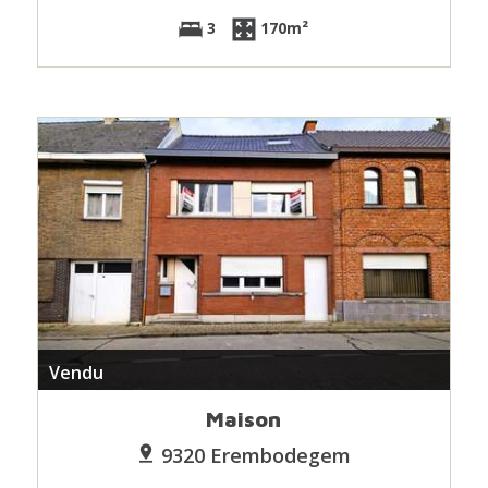
3
170m²
Vendu
Maison
9320 Erembodegem