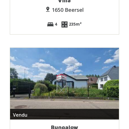
Villa
1650 Beersel
4
235m²
Vendu
Bungalow