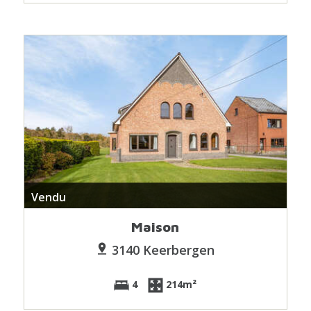
Vendu
Maison
3140 Keerbergen
4
214m²