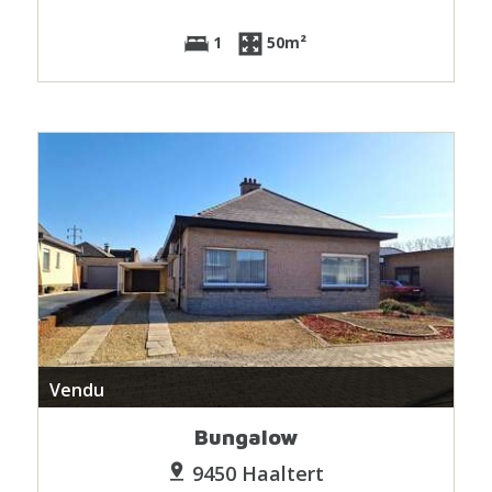
1
50m²
Vendu
Bungalow
9450 Haaltert