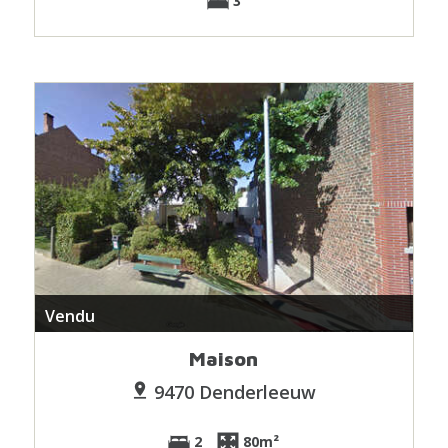
3
Vendu
Maison
9470 Denderleeuw
2
80m²