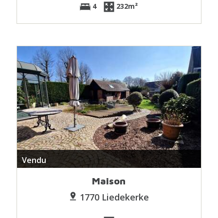
4
232m²
Vendu
Maison
1770 Liedekerke