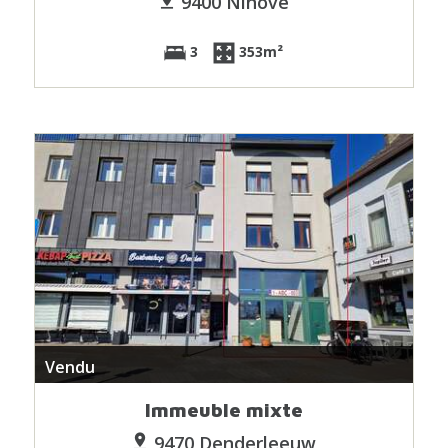
9400 Ninove
3
353m²
Vendu
Immeuble mixte
9470 Denderleeuw