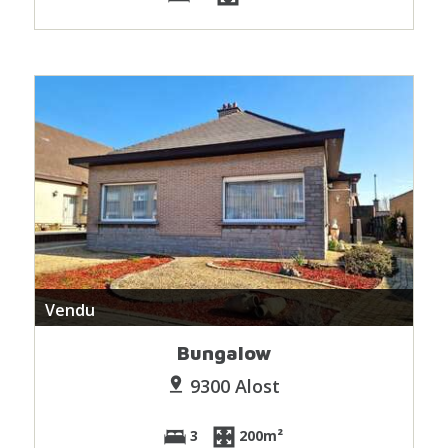
Vendu
Bungalow
9300 Alost
3
200m²