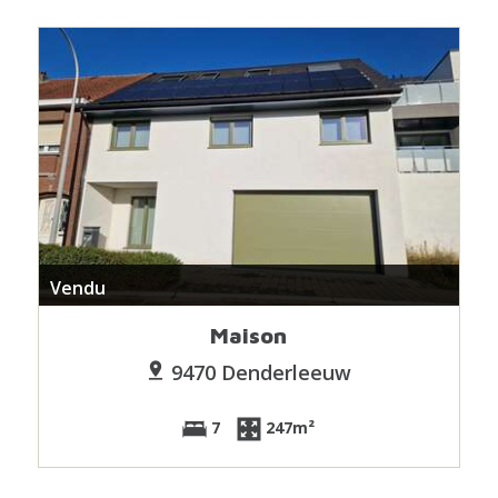
Vendu
Maison
9470 Denderleeuw
7
247m²