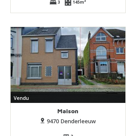
3
145m²
Vendu
Maison
9470 Denderleeuw