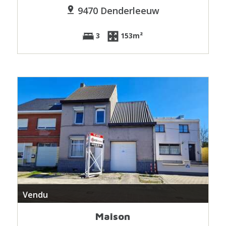
9470 Denderleeuw
3
153m²
Vendu
Maison