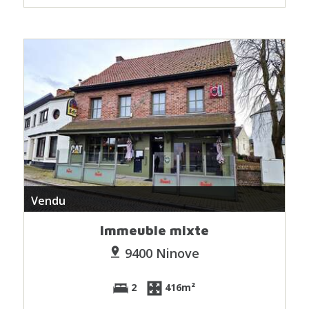
Vendu
Immeuble mixte
9400 Ninove
2
416m²