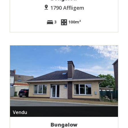
1790 Affligem
3
100m²
Vendu
Bungalow