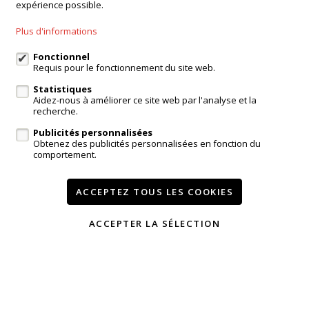
Agence Ninove
expérience possible.
Onderwijslaan 45, 9400 Ninove
Plus d'informations
Agence Dilbeek
Chaussée de Ninove 232, Dilbeek
Fonctionnel
Agence Kampenhout
Requis pour le fonctionnement du site web.
Zeypestraat 52B, Kampenhout
Statistiques
Aidez-nous à améliorer ce site web par l'analyse et la
recherche.
Publicités personnalisées
login propriétaire
Obtenez des publicités personnalisées en fonction du
comportement.
A vendre
A louer
Réferences
Contact
Services
Témoignages
ACCEPTEZ TOUS LES COOKIES
Modifier mes préférences cookies
ACCEPTER LA SÉLECTION
Conditions
Vie privée
powered by Whise
website par FW4