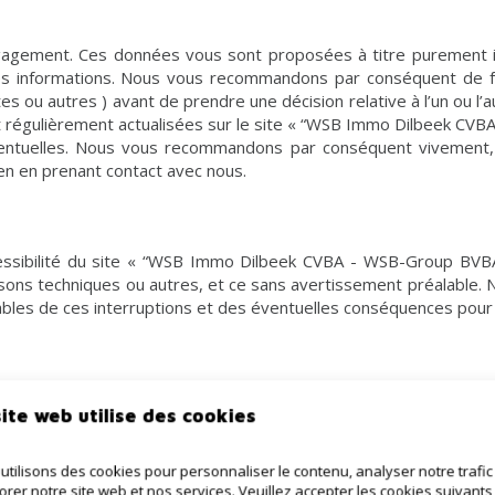
gagement. Ces données vous sont proposées à titre purement inf
 ces informations. Nous vous recommandons par conséquent de fa
stes ou autres ) avant de prendre une décision relative à l’un ou
 régulièrement actualisées sur le site « “WSB Immo Dilbeek CVB
ntuelles. Nous vous recommandons par conséquent vivement, av
bien en prenant contact avec nous.
essibilité du site « “WSB Immo Dilbeek CVBA - WSB-Group BVBA
raisons techniques ou autres, et ce sans avertissement préalable
bles de ces interruptions et des éventuelles conséquences pour 
ent l’accès à l’ensemble du site – ou à une partie – à toute perso
ite web utilise des cookies
à la bonne réputation du site
utilisons des cookies pour personnaliser le contenu, analyser notre trafic
orer notre site web et nos services. Veuillez accepter les cookies suivants