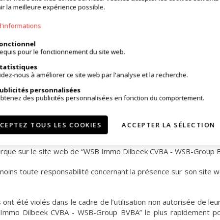
ir la meilleure expérience possible.
d'informations
 personnes.
onctionnel
equis pour le fonctionnement du site web.
tatistiques
e « “WSB Immo Dilbeek CVBA - WSB-Group BVBA” » destiné aux courti
idez-nous à améliorer ce site web par l'analyse et la recherche.
ublicités personnalisées
btenez des publicités personnalisées en fonction du comportement.
eek CVBA - WSB-Group BVBA” » sont protégés par nos propres d
CEPTEZ TOUS LES COOKIES
ACCEPTER LA SÉLECTION
 CVBA - WSB-Group BVBA”.
ue sur le site web de “WSB Immo Dilbeek CVBA - WSB-Group BVBA
s toute responsabilité concernant la présence sur son site web
ls ont été violés dans le cadre de l’utilisation non autorisée de 
 Immo Dilbeek CVBA - WSB-Group BVBA” le plus rapidement poss