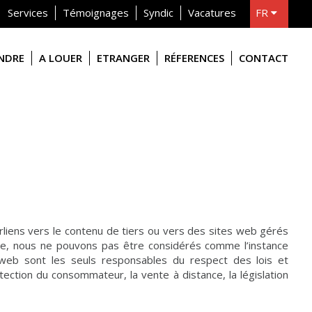
Services
Témoignages
Syndic
Vacatures
FR
NL
ENDRE
A LOUER
ETRANGER
RÉFERENCES
CONTACT
liens vers le contenu de tiers ou vers des sites web gérés
me, nous ne pouvons pas être considérés comme l’instance
 web sont les seuls responsables du respect des lois et
tection du consommateur, la vente à distance, la législation