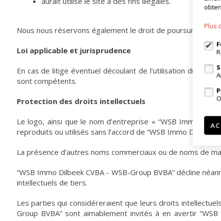
aurait utilisé le site à des fins illégales.
obten
Plus 
Nous nous réservons également le droit de poursuivre ces
F
Loi applicable et jurisprudence
R
S
En cas de litige éventuel découlant de l’utilisation du sit
A
sont compétents.
P
O
Protection des droits intellectuels
Le logo, ainsi que le nom d’entreprise « “WSB Immo Dilb
AC
reproduits ou utilisés sans l’accord de “WSB Immo Dilbeek
La présence d’autres noms commerciaux ou de noms de marq
“WSB Immo Dilbeek CVBA - WSB-Group BVBA” décline néanmoin
intellectuels de tiers.
Les parties qui considéreraient que leurs droits intellectue
Group BVBA” sont aimablement invités à en avertir “WSB