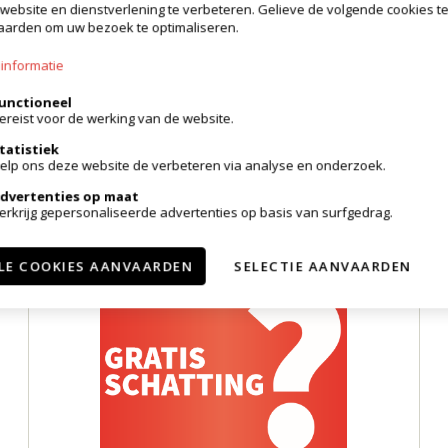
website en dienstverlening te verbeteren. Gelieve de volgende cookies t
arden om uw bezoek te optimaliseren.
Te koop
2
89m²
informatie
Appartement
unctioneel
Aalst
ereist voor de werking van de website.
€ 260.000
tatistiek
elp ons deze website de verbeteren via analyse en onderzoek.
dvertenties op maat
erkrijg gepersonaliseerde advertenties op basis van surfgedrag.
Gratis schatting
LE COOKIES AANVAARDEN
SELECTIE AANVAARDEN