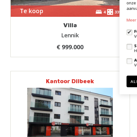
onze 
aanva
Te koop
4
339m²
Meer 
Villa
F
Lennik
V
€ 999.000
S
H
A
V
Kantoor Dilbeek
AL