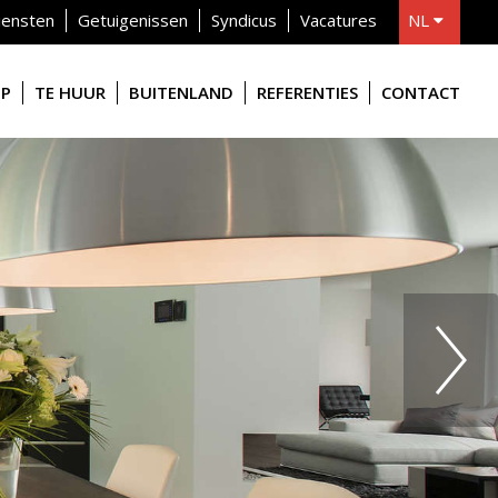
iensten
Getuigenissen
Syndicus
Vacatures
NL
FR
OP
TE HUUR
BUITENLAND
REFERENTIES
CONTACT