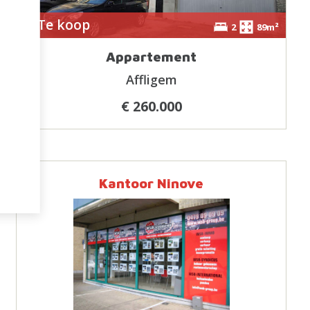
e
Te koop
2
89m²
Appartement
Affligem
€ 260.000
Kantoor Ninove