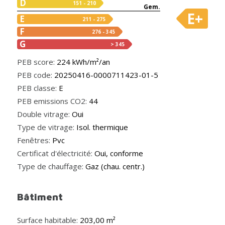
D
151 - 210
Gem.
E+
E
211 - 275
F
276 - 345
G
> 345
PEB score:
224 kWh/m²/an
PEB code:
20250416-0000711423-01-5
PEB classe:
E
PEB emissions CO2:
44
Double vitrage:
Oui
Type de vitrage:
Isol. thermique
Fenêtres:
Pvc
Certificat d'électricité:
Oui, conforme
Type de chauffage:
Gaz (chau. centr.)
Bâtiment
Surface habitable:
203,00 m²