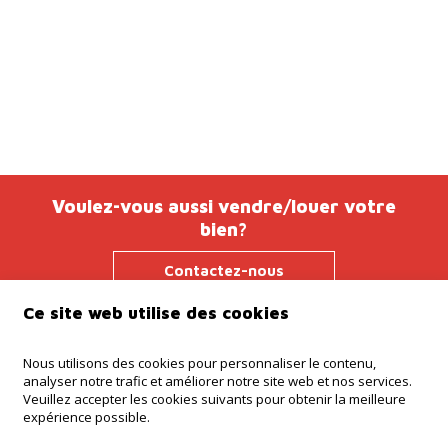
Voulez-vous aussi vendre/louer votre
bien?
Contactez-nous
Ce site web utilise des cookies
Nous utilisons des cookies pour personnaliser le contenu,
Agence Ninove
analyser notre trafic et améliorer notre site web et nos services.
Onderwijslaan 45, 9400 Ninove
Veuillez accepter les cookies suivants pour obtenir la meilleure
expérience possible.
Agence Dilbeek
Chaussée de Ninove 232, Dilbeek