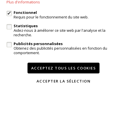
Plus d'informations
Agence Kampenhout
Zeypestraat 52B, Kampenhout
Fonctionnel
Requis pour le fonctionnement du site web.
Statistiques
Aidez-nous à améliorer ce site web par l'analyse et la
login propriétaire
recherche.
Publicités personnalisées
A vendre
A louer
Réferences
Contact
Obtenez des publicités personnalisées en fonction du
comportement.
Services
Témoignages
Modifier mes préférences cookies
ACCEPTEZ TOUS LES COOKIES
ACCEPTER LA SÉLECTION
Conditions
Vie privée
powered by Whise
website par FW4