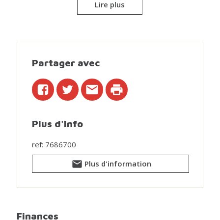
Lire plus
de détente dans votre propre jardin urbain (peu
d’entretien, sans pelouse).
L’installation électrique est conforme, la maison
dispose d’une nouvelle toiture isolée et la façade avant
bénéficie de triple vitrage. La maison a également été
Partager avec
rénovée avec soin et souci du détail. Située à proximité
des écoles, commerces et transports en commun,
avec un accès rapide au Ring, vous profitez ici d’un
cadre de vie central et tranquille.
Plus d'info
N’hésitez plus et venez découvrir cette maison sans
tarder!
Plus d’infos ou une visite via www.wsb-immo.be.
ref: 7686700
Plus d'information
Renseignements urbanistiques et attestation du sol en
cours de demande!
Finances