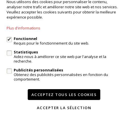
Nous utilisons des cookies pour personnaliser le contenu,
Agence Ninove
analyser notre trafic et améliorer notre site web et nos services.
Onderwijslaan 45, 9400 Ninove
Veuillez accepter les cookies suivants pour obtenir la meilleure
expérience possible.
Agence Dilbeek
Chaussée de Ninove 232, Dilbeek
Plus d'informations
Agence Kampenhout
Zeypestraat 52B, Kampenhout
Fonctionnel
Requis pour le fonctionnement du site web.
Statistiques
Aidez-nous à améliorer ce site web par l'analyse et la
login propriétaire
recherche.
Publicités personnalisées
A vendre
A louer
Réferences
Contact
Obtenez des publicités personnalisées en fonction du
comportement.
Services
Témoignages
Modifier mes préférences cookies
ACCEPTEZ TOUS LES COOKIES
ACCEPTER LA SÉLECTION
Conditions
Vie privée
powered by Whise
website par FW4