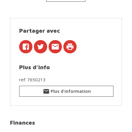
ajoutée. Grâce à la superficie du terrain et aux
possibilités d’extension, plusieurs perspectives
d’avenir s’offrent à vous. Un devis de rénovation est
déjà disponible (d’une valeur d’environ 80.000 €),
comprenant notamment le remplacement des châssis,
Partager avec
les travaux de toiture, l’isolation et la finition des
façades. Après ces travaux, le bien pourra
significativement améliorer son confort et sa
performance énergétique. En résumé, une propriété
avec du caractère, de l’espace et surtout un fort
Plus d'info
potentiel, idéalement située. Pour plus d’informations
et/ou une visite : www.wsb-immo.be
ref: 7650213
Plus d'information
Finances