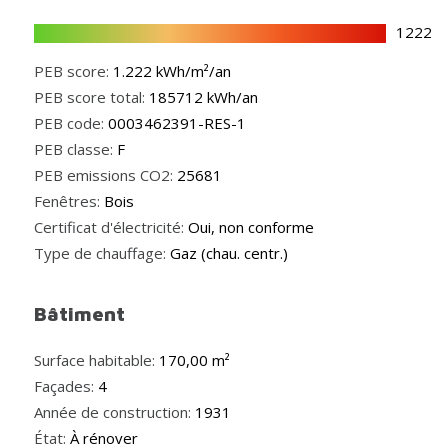
1222
PEB score:
1.222 kWh/m²/an
PEB score total:
185712 kWh/an
PEB code:
0003462391-RES-1
PEB classe:
F
PEB emissions CO2:
25681
Fenêtres:
Bois
Certificat d'électricité:
Oui, non conforme
Type de chauffage:
Gaz (chau. centr.)
Bâtiment
Surface habitable:
170,00 m²
Façades:
4
Année de construction:
1931
État:
À rénover