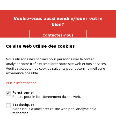
Voulez-vous aussi vendre/louer votre
bien?
Contactez-nous
Ce site web utilise des cookies
Nous utilisons des cookies pour personnaliser le contenu,
Agence Ninove
analyser notre trafic et améliorer notre site web et nos services.
Onderwijslaan 45, 9400 Ninove
Veuillez accepter les cookies suivants pour obtenir la meilleure
expérience possible.
Agence Dilbeek
Chaussée de Ninove 232, Dilbeek
Plus d'informations
Agence Kampenhout
Zeypestraat 52B, Kampenhout
Fonctionnel
Requis pour le fonctionnement du site web.
Statistiques
Aidez-nous à améliorer ce site web par l'analyse et la
login propriétaire
recherche.