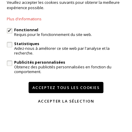
Veuillez accepter les cookies suivants pour obtenir la meilleure
expérience possible.
Agence Dilbeek
Chaussée de Ninove 232, Dilbeek
Plus d'informations
Agence Kampenhout
Zeypestraat 52B, Kampenhout
Fonctionnel
Requis pour le fonctionnement du site web.
Statistiques
Aidez-nous à améliorer ce site web par l'analyse et la
login propriétaire
recherche.
Publicités personnalisées
A vendre
A louer
Réferences
Contact
Obtenez des publicités personnalisées en fonction du
comportement.
Services
Témoignages
Modifier mes préférences cookies
ACCEPTEZ TOUS LES COOKIES
ACCEPTER LA SÉLECTION
Conditions
Vie privée
powered by Whise
website par FW4