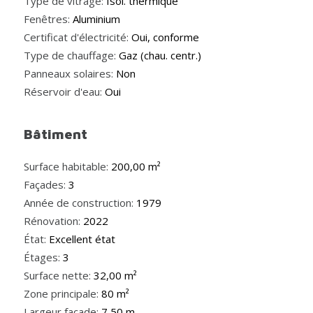
Type de vitrage:
Isol. thermique
Fenêtres:
Aluminium
Certificat d'électricité:
Oui, conforme
Type de chauffage:
Gaz (chau. centr.)
Panneaux solaires:
Non
Réservoir d'eau:
Oui
Bâtiment
Surface habitable:
200,00 m²
Façades:
3
Année de construction:
1979
Rénovation:
2022
État:
Excellent état
Étages:
3
Surface nette:
32,00 m²
Zone principale:
80 m²
Largeur façade:
7,50 m