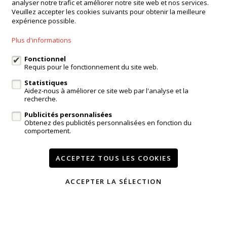
analyser notre trafic et améliorer notre site web et nos services.
Onderwijslaan 45, 9400 Ninove
Veuillez accepter les cookies suivants pour obtenir la meilleure
expérience possible.
Agence Dilbeek
Chaussée de Ninove 232, Dilbeek
Plus d'informations
Agence Kampenhout
Zeypestraat 52B, Kampenhout
Fonctionnel
Requis pour le fonctionnement du site web.
Statistiques
Aidez-nous à améliorer ce site web par l'analyse et la
login propriétaire
recherche.
Publicités personnalisées
A vendre
A louer
Réferences
Contact
Obtenez des publicités personnalisées en fonction du
comportement.
Services
Témoignages
Modifier mes préférences cookies
ACCEPTEZ TOUS LES COOKIES
ACCEPTER LA SÉLECTION
Conditions
Vie privée
powered by Whise
website par FW4