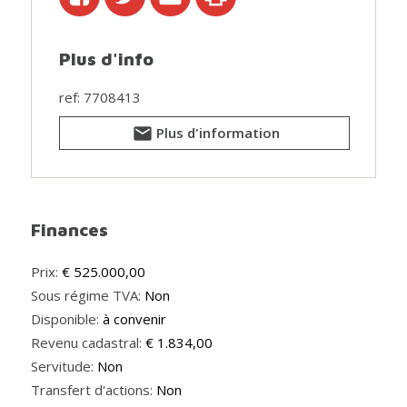
de plusieurs espaces pratiques offrant un confort de
vie appréciable.
Plus d'info
Sur le plan technique, l’installation électrique est
conforme et le bien bénéficie d’un excellent PEB B.
ref: 7708413
En résumé, une agréable maison familiale offrant
Plus d'information
espace, confort et une excellente situation à Meise.
Plus d’informations ou une visite ? Rendez-vous sur
www.wsb-immo.be.
Finances
Prix:
€ 525.000,00
Sous régime TVA:
Non
Disponible:
à convenir
Revenu cadastral:
€ 1.834,00
Servitude:
Non
Transfert d'actions:
Non