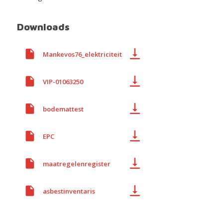
Downloads
Mankevos76_elektriciteit
VIP-01063250
bodemattest
EPC
maatregelenregister
asbestinventaris