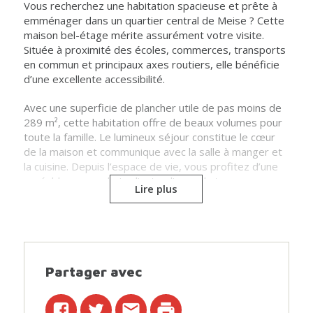
Vous recherchez une habitation spacieuse et prête à
emménager dans un quartier central de Meise ? Cette
maison bel-étage mérite assurément votre visite.
Située à proximité des écoles, commerces, transports
en commun et principaux axes routiers, elle bénéficie
d’une excellente accessibilité.
Avec une superficie de plancher utile de pas moins de
289 m², cette habitation offre de beaux volumes pour
toute la famille. Le lumineux séjour constitue le cœur
de la maison et communique avec la salle à manger et
la cuisine. Depuis l’espace de vie, vous profitez d’une
agréable vue sur le jardin, tandis que la terrasse
Lire plus
couverte vous permet de profiter de l’extérieur tout
au long de l’année.
La maison dispose de trois chambres, dont deux
spacieuses. L’une d’elles est équipée d’une douche
privative. La salle de bains est équipée d’une baignoire
Partager avec
et d’une douche.
La propriété bénéficie également d’un grand garage et