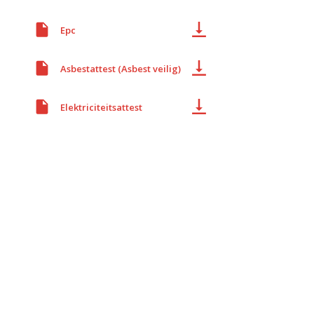
Epc
Asbestattest (Asbest veilig)
Elektriciteitsattest