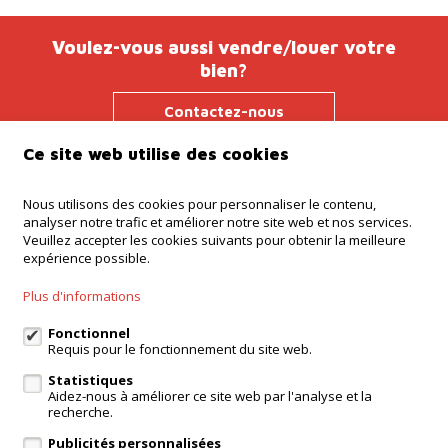
Voulez-vous aussi vendre/louer votre
bien?
Contactez-nous
Ce site web utilise des cookies
Nous utilisons des cookies pour personnaliser le contenu,
Agence Ninove
analyser notre trafic et améliorer notre site web et nos services.
Onderwijslaan 45, 9400 Ninove
Veuillez accepter les cookies suivants pour obtenir la meilleure
expérience possible.
Agence Dilbeek
Chaussée de Ninove 232, Dilbeek
Plus d'informations
Agence Kampenhout
Zeypestraat 52B, Kampenhout
Fonctionnel
Requis pour le fonctionnement du site web.
Statistiques
Aidez-nous à améliorer ce site web par l'analyse et la
login propriétaire
recherche.
Publicités personnalisées