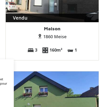
Vendu
Maison
1860 Meise
3
160m²
1
 et
 pour