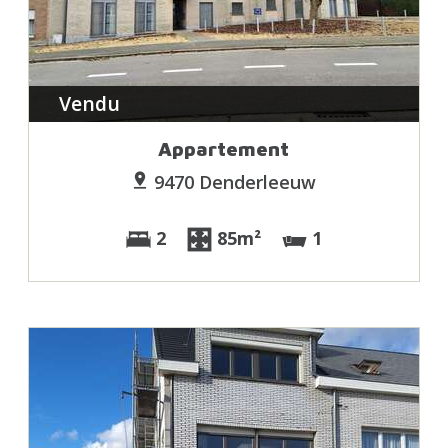
Vendu
Appartement
9470 Denderleeuw
2
85m²
1