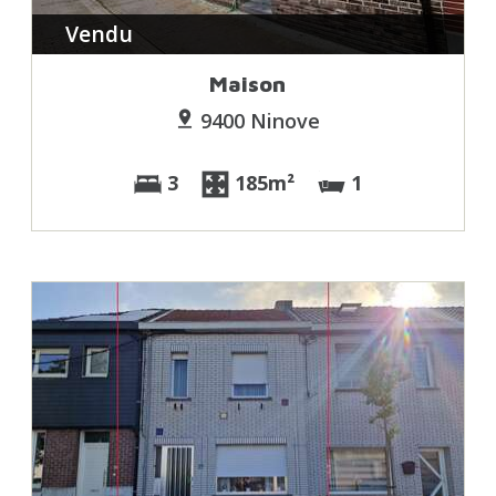
Vendu
Maison
9400 Ninove
3
185m²
1