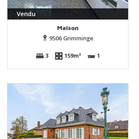
Vendu
Maison
9506 Grimminge
3
159m²
1