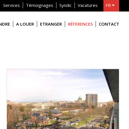
Services
Témoignages
Syndic
Vacatures
FR
NL
ENDRE
A LOUER
ETRANGER
RÉFERENCES
CONTACT