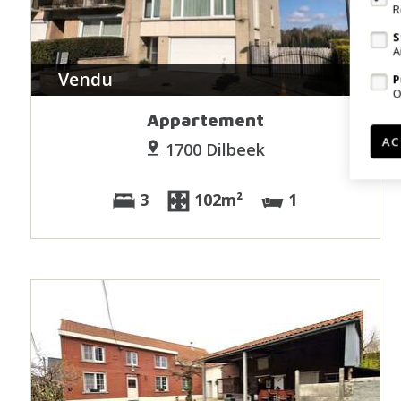
R
S
A
Vendu
P
O
Appartement
AC
1700 Dilbeek
3
102m²
1