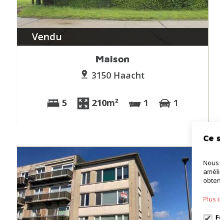
Vendu
Maison
3150 Haacht
5
210m²
1
1
Ce s
Nous 
améli
obten
Plus 
F