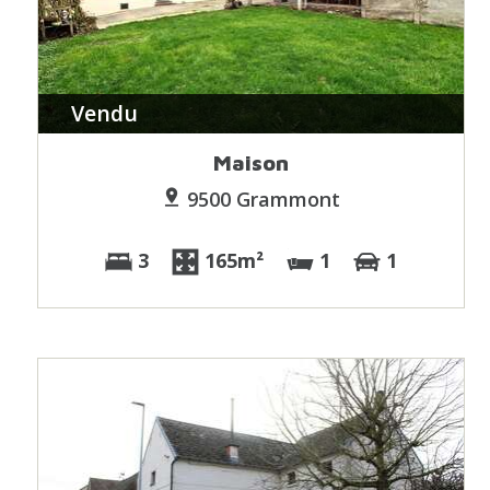
Vendu
Maison
9500 Grammont
3
165m²
1
1