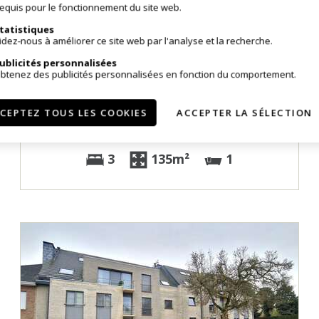
equis pour le fonctionnement du site web.
tatistiques
idez-nous à améliorer ce site web par l'analyse et la recherche.
Vendu
ublicités personnalisées
btenez des publicités personnalisées en fonction du comportement.
Maison
CEPTEZ TOUS LES COOKIES
ACCEPTER LA SÉLECTION
9400 Ninove
3
135m²
1