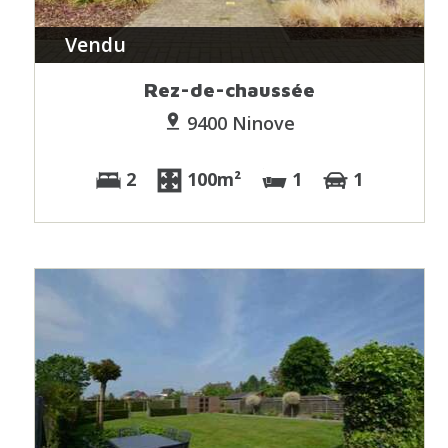
Vendu
Rez-de-chaussée
9400 Ninove
2
100m²
1
1