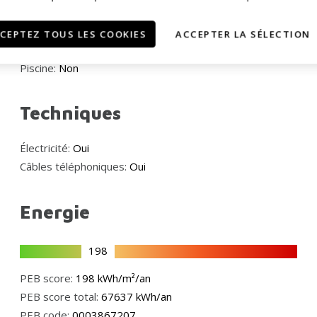
Meublé:
Non
Accès handicapé:
Non
CEPTEZ TOUS LES COOKIES
ACCEPTER LA SÉLECTION
Ascenseur:
Non
Piscine:
Non
Techniques
Électricité:
Oui
Câbles téléphoniques:
Oui
Energie
198
PEB score:
198 kWh/m²/an
PEB score total:
67637 kWh/an
PEB code:
0003867207