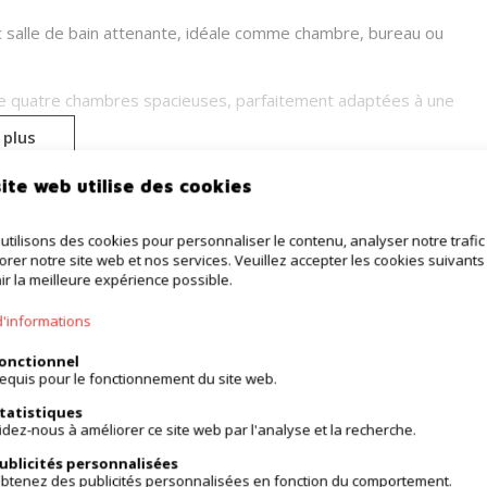
c salle de bain attenante, idéale comme chambre, bureau ou
i que quatre chambres spacieuses, parfaitement adaptées à une
 plus
supplémentaire et des espaces de rangement pratiques. Le
Localisation géographique
ite web utilise des cookies
ombreuses possibilités d’aménagement selon vos envies.
t qui mérite d’être pleinement découverte.
utilisons des cookies pour personnaliser le contenu, analyser notre trafic
Environnement:
Calme, résidentiel
orer notre site web et nos services. Veuillez accepter les cookies suivants
École à proximité:
800m
e.
ir la meilleure expérience possible.
Commerces à proximité:
800m
d'informations
Transports publics à proximité:
1.000m
Autoroute à proximité:
1.800m
onctionnel
equis pour le fonctionnement du site web.
Centre sportif à proximité:
750m
tatistiques
idez-nous à améliorer ce site web par l'analyse et la recherche.
Confort
ublicités personnalisées
btenez des publicités personnalisées en fonction du comportement.