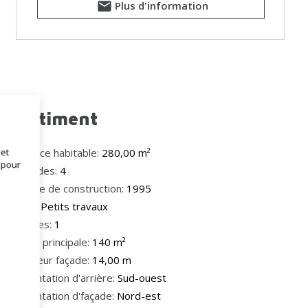
Plus d'information
Bâtiment
 et
Surface habitable:
280,00 m²
 pour
Façades:
4
Année de construction:
1995
État:
Petits travaux
Étages:
1
Zone principale:
140 m²
Largeur façade:
14,00 m
Orientation d'arrière:
Sud-ouest
Orientation d'façade:
Nord-est