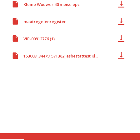
Kleine Wouwer 40 meise epc
maatregelenregister
VIP-00912776 (1)
153003_34479_571382_asbestattest Kl...