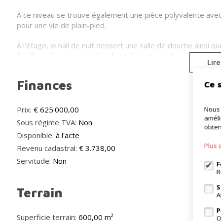
À ce niveau se trouve également une pièce polyvalente ave
pour une vie de plain-pied.
À l’étage, le hall de nuit dessert une salle de douche ains
famille ou à ceux qui recherchent davantage d’espace.
Lire
La présence d’un garage et d’une cave apporte un confort 
Finances
Ce s
grenier, accessible via un escalier fixe, offre encore de n
Une propriété qui séduit par son volume et sa luminosité, e
Nous 
Prix:
€ 625.000,00
améli
Sous régime TVA:
Non
Pour plus d’informations et/ou une visite : www.wsb-immo.b
obten
Disponible:
à l'acte
Plus 
Revenu cadastral:
€ 3.738,00
Servitude:
Non
F
R
S
Terrain
A
P
Superficie terrain:
600,00 m²
O