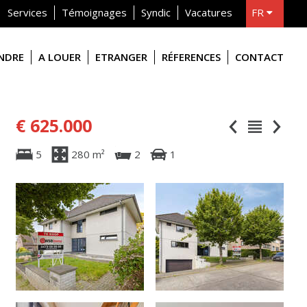
Services
Témoignages
Syndic
Vacatures
FR
NL
ENDRE
A LOUER
ETRANGER
RÉFERENCES
CONTACT
€ 625.000
5
280 m²
2
1