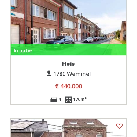
In optie
Huis
1780 Wemmel
€ 440.000
4
170m²