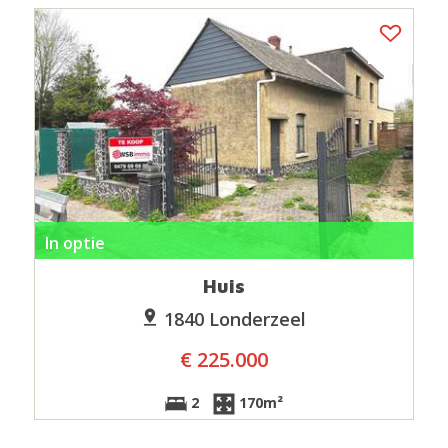
In optie
Huis
1840 Londerzeel
€ 225.000
2
170m²