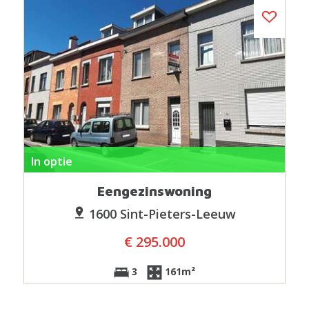
In optie
Eengezinswoning
1600 Sint-Pieters-Leeuw
€ 295.000
3
161m²