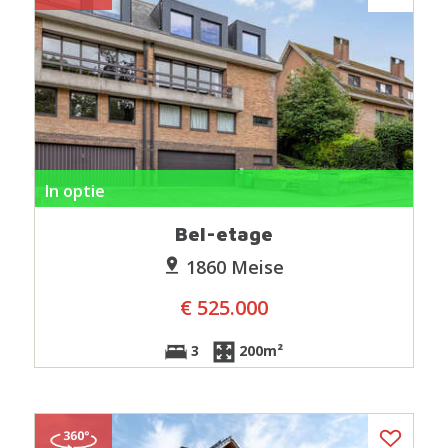
In optie
Bel-etage
1860 Meise
€ 525.000
3
200m²