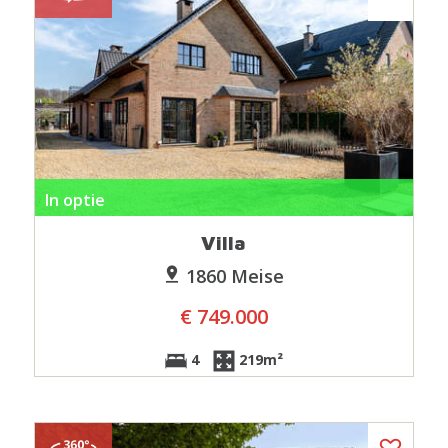
In optie
Villa
1860 Meise
€ 749.000
4
219m²