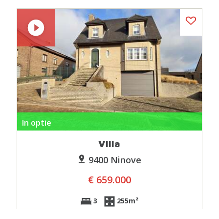
In optie
Villa
9400 Ninove
€ 659.000
3
255m²