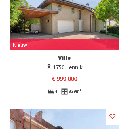
Nieuw
Villa
1750 Lennik
€ 999.000
4
339m²