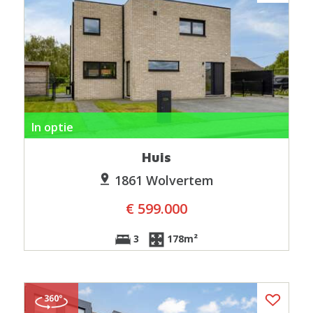
In optie
Huis
1861 Wolvertem
€ 599.000
3
178m²