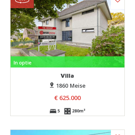
In optie
Villa
1860 Meise
€ 625.000
5
280m²