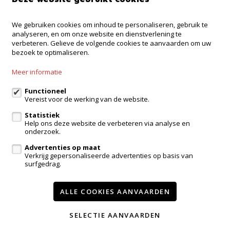
We gebruiken cookies om inhoud te personaliseren, gebruik te
Kantoor Ninove
analyseren, en om onze website en dienstverlening te
Onderwijslaan 45, 9400 Ninove
verbeteren. Gelieve de volgende cookies te aanvaarden om uw
bezoek te optimaliseren.
Kantoor Dilbeek
Ninoofsesteenweg 232, Dilbeek
Meer informatie
Kantoor Kampenhout
Zeypestraat 52B, Kampenhout
Functioneel
Vereist voor de werking van de website.
Statistiek
Help ons deze website de verbeteren via analyse en
eigenaarslogin
onderzoek.
Advertenties op maat
Te koop
Te huur
Referenties
Contact
Verkrijg gepersonaliseerde advertenties op basis van
surfgedrag.
Onze diensten
Getuigenissen
Wijzig cookie voorkeuren
ALLE COOKIES AANVAARDEN
SELECTIE AANVAARDEN
voorwaarden
privacy
powered by Whise