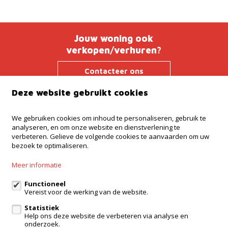
Jouw woning ook
verkopen/verhuren?
Contacteer ons
Deze website gebruikt cookies
We gebruiken cookies om inhoud te personaliseren, gebruik te
Kantoor Ninove
analyseren, en om onze website en dienstverlening te
Onderwijslaan 45, 9400 Ninove
verbeteren. Gelieve de volgende cookies te aanvaarden om uw
bezoek te optimaliseren.
Kantoor Dilbeek
Ninoofsesteenweg 232, Dilbeek
Meer informatie
Kantoor Kampenhout
Zeypestraat 52B, Kampenhout
Functioneel
Vereist voor de werking van de website.
Statistiek
Help ons deze website de verbeteren via analyse en
eigenaarslogin
onderzoek.