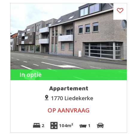
In optie
Appartement
1770 Liedekerke
OP AANVRAAG
2
104m²
1