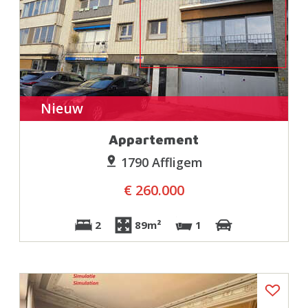
Nieuw
Appartement
1790 Affligem
€ 260.000
2
89m²
1