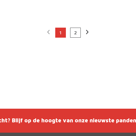
1
2
cht? Blijf op de hoogte van onze nieuwste pande