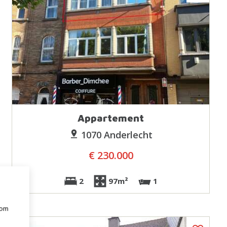
Appartement
1070 Anderlecht
€ 230.000
2
97m²
1
 om
e