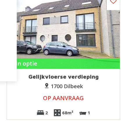
In optie
Gelijkvloerse verdieping
1700 Dilbeek
OP AANVRAAG
2
68m²
1