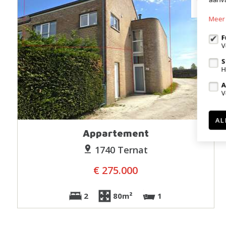
Meer 
F
V
S
H
A
V
AL
Appartement
1740 Ternat
€ 275.000
2
80m²
1