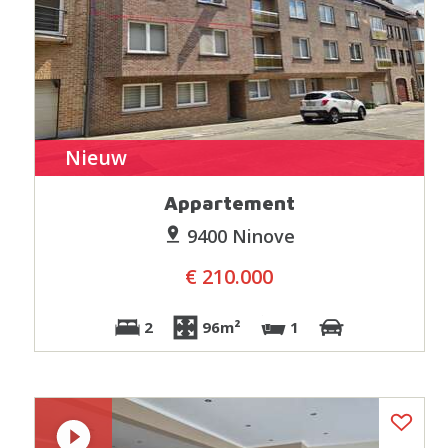
Nieuw
Appartement
9400 Ninove
€ 210.000
2
96m²
1