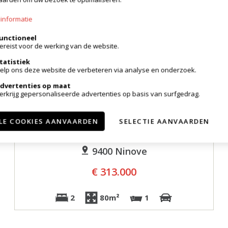
informatie
unctioneel
ereist voor de werking van de website.
tatistiek
elp ons deze website de verbeteren via analyse en onderzoek.
dvertenties op maat
erkrijg gepersonaliseerde advertenties op basis van surfgedrag.
In optie
LE COOKIES AANVAARDEN
SELECTIE AANVAARDEN
Appartement
9400 Ninove
€ 313.000
2
80m²
1