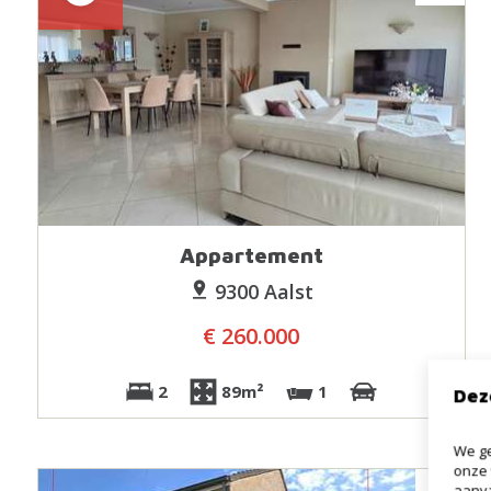
Appartement
9300 Aalst
€ 260.000
2
89m²
1
Dez
We ge
onze 
aanva