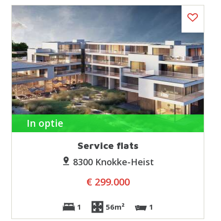
In optie
Service flats
8300 Knokke-Heist
€ 299.000
1
56m²
1