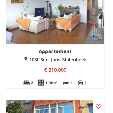
Appartement
1080 Sint-Jans-Molenbeek
€ 210.000
2
110m²
1
1