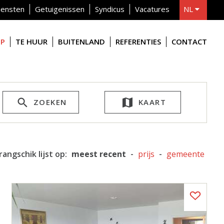
iensten
Getuigenissen
Syndicus
Vacatures
NL
FR
OP
TE HUUR
BUITENLAND
REFERENTIES
CONTACT
ZOEKEN
KAART
rangschik lijst op:
meest recent
-
prijs
-
gemeente