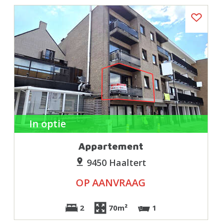
In optie
Appartement
9450 Haaltert
OP AANVRAAG
2
70m²
1