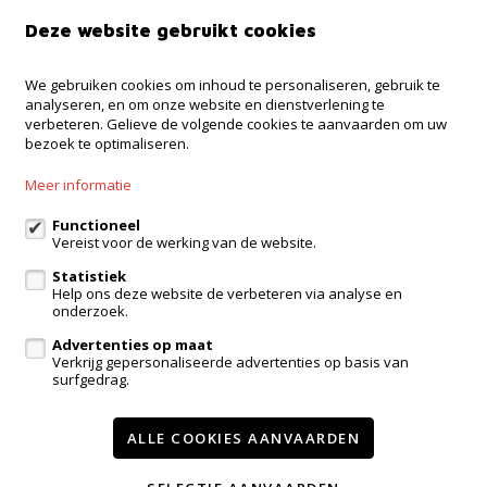
Deze website gebruikt cookies
We gebruiken cookies om inhoud te personaliseren, gebruik te
Kantoor Ninove
analyseren, en om onze website en dienstverlening te
Onderwijslaan 45, 9400 Ninove
verbeteren. Gelieve de volgende cookies te aanvaarden om uw
bezoek te optimaliseren.
Kantoor Dilbeek
Ninoofsesteenweg 232, Dilbeek
Meer informatie
Kantoor Kampenhout
Zeypestraat 52B, Kampenhout
Functioneel
Vereist voor de werking van de website.
Statistiek
Help ons deze website de verbeteren via analyse en
eigenaarslogin
onderzoek.
Advertenties op maat
Te koop
Te huur
Referenties
Contact
Verkrijg gepersonaliseerde advertenties op basis van
surfgedrag.
Onze diensten
Getuigenissen
Wijzig cookie voorkeuren
ALLE COOKIES AANVAARDEN