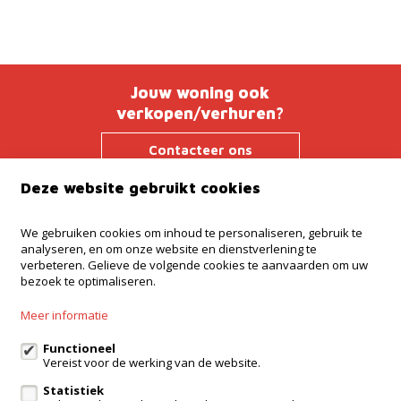
Jouw woning ook
verkopen/verhuren?
Contacteer ons
Deze website gebruikt cookies
We gebruiken cookies om inhoud te personaliseren, gebruik te
Kantoor Ninove
analyseren, en om onze website en dienstverlening te
Onderwijslaan 45, 9400 Ninove
verbeteren. Gelieve de volgende cookies te aanvaarden om uw
bezoek te optimaliseren.
Kantoor Dilbeek
Ninoofsesteenweg 232, Dilbeek
Meer informatie
Kantoor Kampenhout
Zeypestraat 52B, Kampenhout
Functioneel
Vereist voor de werking van de website.
Statistiek