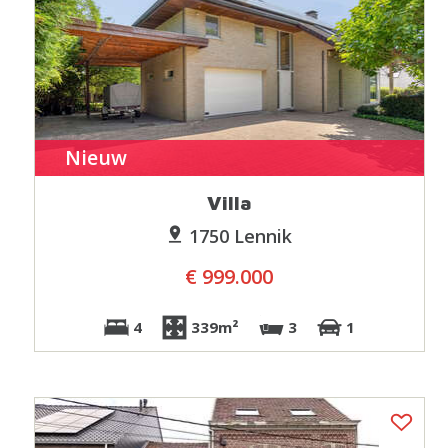
Nieuw
Villa
1750 Lennik
€ 999.000
4
339m²
3
1