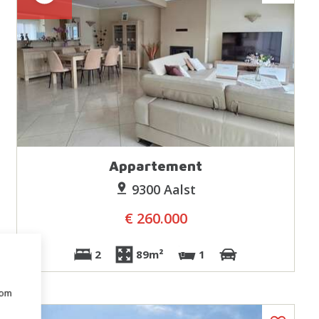
Appartement
9300 Aalst
€ 260.000
2
89m²
1
 om
e