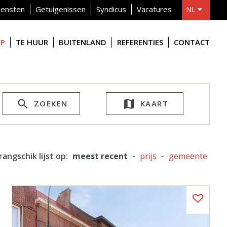
iensten
Getuigenissen
Syndicus
Vacatures
NL
FR
OP
TE HUUR
BUITENLAND
REFERENTIES
CONTACT
ZOEKEN
KAART
rangschik lijst op:
meest recent
-
prijs
-
gemeente