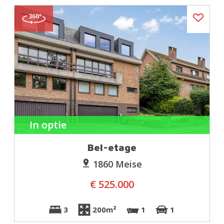
In optie
Bel-etage
1860 Meise
€ 525.000
3
200m²
1
1