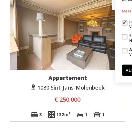
Meer 
F
V
S
H
A
V
AL
Appartement
1080 Sint-Jans-Molenbeek
€ 250.000
3
132m²
1
1