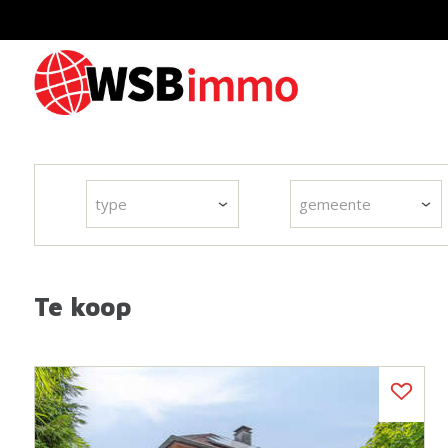
type
gemeente
Te koop