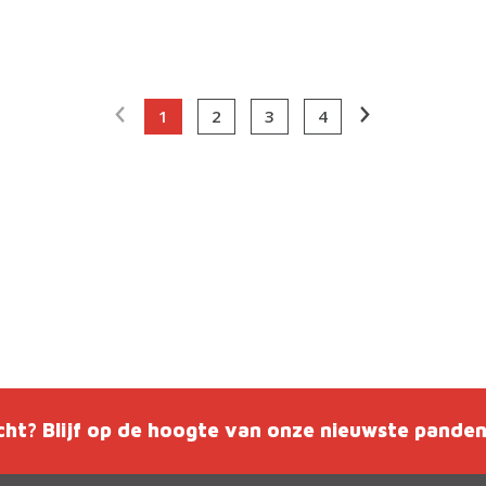
1
2
3
4
cht? Blijf op de hoogte van onze nieuwste pande