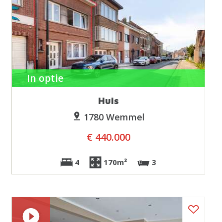
In optie
Huis
1780 Wemmel
€ 440.000
4
170m²
3