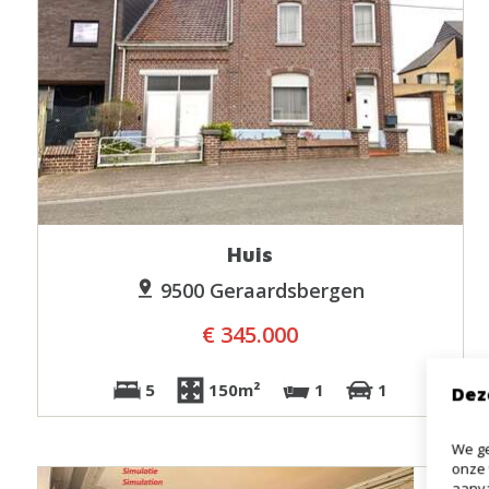
Huis
9500 Geraardsbergen
€ 345.000
5
150m²
1
1
Dez
We ge
onze 
aanva