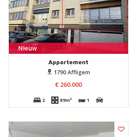
Nieuw
Appartement
1790 Affligem
€ 260.000
2
89m²
1