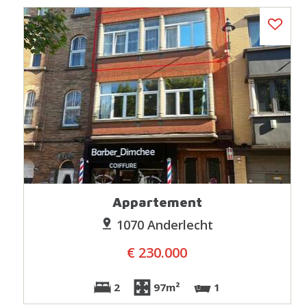
Appartement
1070 Anderlecht
€ 230.000
2
97m²
1