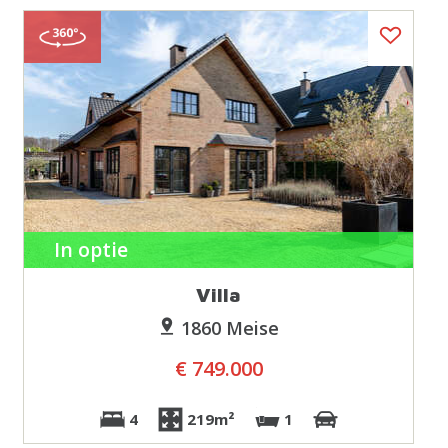
In optie
Villa
1860 Meise
€ 749.000
4
219m²
1