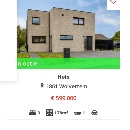
In optie
Huis
1861 Wolvertem
€ 599.000
3
178m²
1