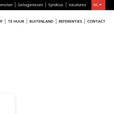
iensten
Getuigenissen
Syndicus
Vacatures
NL
FR
OP
TE HUUR
BUITENLAND
REFERENTIES
CONTACT