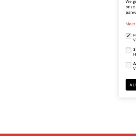
We ge
onze 
aanva
Meer 
F
V
S
H
A
V
AL