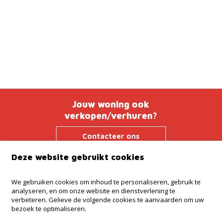
Jouw woning ook
verkopen/verhuren?
Contacteer ons
Deze website gebruikt cookies
We gebruiken cookies om inhoud te personaliseren, gebruik te
Kantoor Ninove
analyseren, en om onze website en dienstverlening te
Onderwijslaan 45, 9400 Ninove
verbeteren. Gelieve de volgende cookies te aanvaarden om uw
bezoek te optimaliseren.
Kantoor Dilbeek
Ninoofsesteenweg 232, Dilbeek