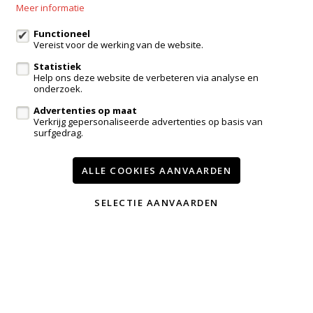
Meer informatie
Kantoor Kampenhout
Zeypestraat 52B, Kampenhout
Functioneel
Vereist voor de werking van de website.
Statistiek
Help ons deze website de verbeteren via analyse en
eigenaarslogin
onderzoek.
Advertenties op maat
Te koop
Te huur
Referenties
Contact
Verkrijg gepersonaliseerde advertenties op basis van
surfgedrag.
Onze diensten
Getuigenissen
Wijzig cookie voorkeuren
ALLE COOKIES AANVAARDEN
SELECTIE AANVAARDEN
voorwaarden
privacy
powered by Whise
website door FW4