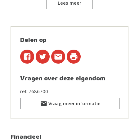
Lees meer
koffiemoment in je eigen stadstuin
(onderhoudsvriendelijk, zonder gras).
De woning is bovendien uitgerust met een conforme
elektriciteit, een nieuw geïsoleerd dak, 3-dubbele
beglazing vooraan en afgewerkt met oog voor detail.
Delen op
Gelegen in de nabijheid van scholen, winkels en
openbaar vervoer, en met de Ring op een boogscheut,
woon je hier centraal én rustig.
Aarzel zeker niet en kom deze woning snel bezoeken
Vragen over deze eigendom
voor het te laat is!
Meer info of een bezoek via www.wsb-immo.be.
ref: 7686700
Stedenbouwkundige inlichtingen en bodemattest in
Vraag meer informatie
aanvraag!
Financieel