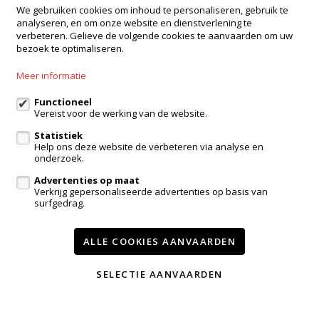
We gebruiken cookies om inhoud te personaliseren, gebruik te
Kantoor Ninove
analyseren, en om onze website en dienstverlening te
Onderwijslaan 45, 9400 Ninove
verbeteren. Gelieve de volgende cookies te aanvaarden om uw
bezoek te optimaliseren.
Kantoor Dilbeek
Ninoofsesteenweg 232, Dilbeek
Meer informatie
Kantoor Kampenhout
Zeypestraat 52B, Kampenhout
Functioneel
Vereist voor de werking van de website.
Statistiek
Help ons deze website de verbeteren via analyse en
eigenaarslogin
onderzoek.
Advertenties op maat
Te koop
Te huur
Referenties
Contact
Verkrijg gepersonaliseerde advertenties op basis van
surfgedrag.
Onze diensten
Getuigenissen
Wijzig cookie voorkeuren
ALLE COOKIES AANVAARDEN
SELECTIE AANVAARDEN
voorwaarden
privacy
powered by Whise
website door FW4