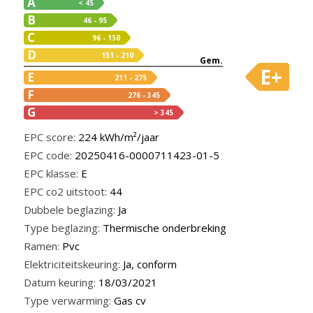
A
< 45
B
46 - 95
C
96 - 150
D
151 - 210
Gem.
E+
E
211 - 275
F
276 - 345
G
> 345
EPC score:
224 kWh/m²/jaar
EPC code:
20250416-0000711423-01-5
EPC klasse:
E
EPC co2 uitstoot:
44
Dubbele beglazing:
Ja
Type beglazing:
Thermische onderbreking
Ramen:
Pvc
Elektriciteitskeuring:
Ja, conform
Datum keuring:
18/03/2021
Type verwarming:
Gas cv