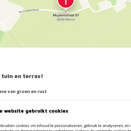
tuin en terras!
ase van groen en rust
 perfecte combinatie van comfort, licht en ruimte.
e website gebruikt cookies
de keuken, berging en een lichtrijke leefruimte met een uniek
in. Vooraan biedt de woning de mogelijkheid om twee extra
bruiken cookies om inhoud te personaliseren, gebruik te analyseren, en
website en dienstverlening te verbeteren. Gelieve de volgende cookies t