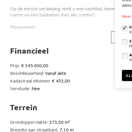
aanva
Op de eerste verdieping vindt u een nachthal, twee ruime 
ruimte en een badkamer met alle comfort.
Meer 
Pluspunten:
F
V
Lees
- EPC-label: A
S
- Elektriciteit conform de wet
H
Financieel
- Boiler: 2018
A
- Warmtepomp: 2023
V
- 13 Zonnepanelen: 2023
Prijs:
€ 345.000,00
- Nabijheid van openbaar vervoer, winkels …
Beschikbaarheid:
Vanaf akte
AL
- Zuidwestelijk georiënteerde tuin en terras
Kadastraal inkomen:
€ 433,00
Bent u ook benieuwd wat deze woning u te bieden heeft? C
www.wsb-group.be
Servitude:
Nee
Terrein
Grondoppervlakte:
373,00 m²
Breedte aan straatkant:
7,10 m