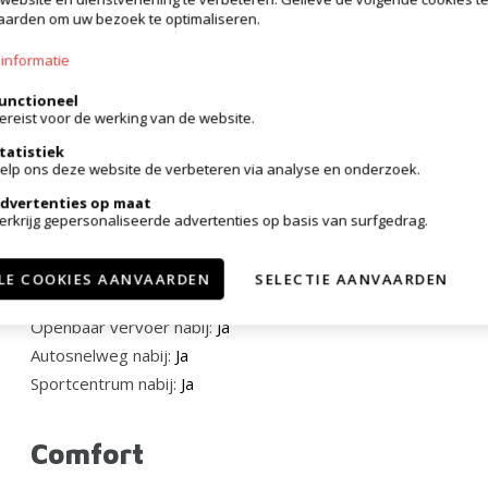
arden om uw bezoek te optimaliseren.
slaapkamers met inbouwkasten, een berging/technische
informatie
unctioneel
ereist voor de werking van de website.
 meer
tatistiek
elp ons deze website de verbeteren via analyse en onderzoek.
Ligging
dvertenties op maat
erkrijg gepersonaliseerde advertenties op basis van surfgedrag.
Buurt:
Centraal, landelijk
School nabij:
Ja
LE COOKIES AANVAARDEN
SELECTIE AANVAARDEN
Winkels nabij:
Ja
ontacteer ons op het nummer 0479/09.09.09 of via
Openbaar vervoer nabij:
Ja
Autosnelweg nabij:
Ja
Sportcentrum nabij:
Ja
Comfort