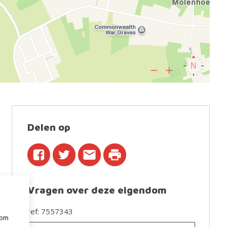
Delen op
Vragen over deze eigendom
ref: 7557343
 om
e