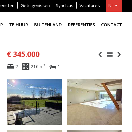
iensten
Getuigenissen
Syndicus
Vacatures
NL
FR
OP
TE HUUR
BUITENLAND
REFERENTIES
CONTACT
€ 345.000
2
216 m²
1