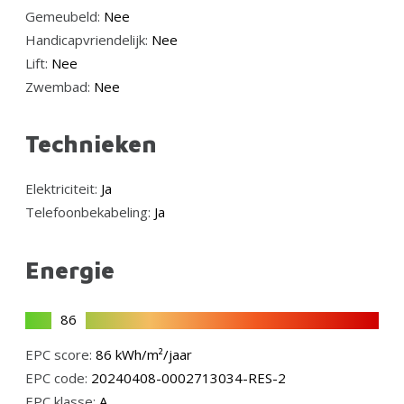
Gemeubeld:
Nee
Handicapvriendelijk:
Nee
Lift:
Nee
Zwembad:
Nee
Technieken
Elektriciteit:
Ja
Telefoonbekabeling:
Ja
Energie
86
EPC score:
86 kWh/m²/jaar
EPC code:
20240408-0002713034-RES-2
EPC klasse:
A