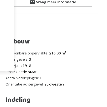
Vraag meer informatie
Gebouw
Bewoonbare oppervlakte:
216,00 m²
Aantal gevels:
3
Bouwjaar:
1918
Staat:
Goede staat
Aantal verdiepingen:
1
Oriëntatie achtergevel:
Zuidwesten
Indeling