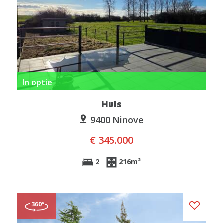
In optie
Huis
9400 Ninove
€ 345.000
2
216m²