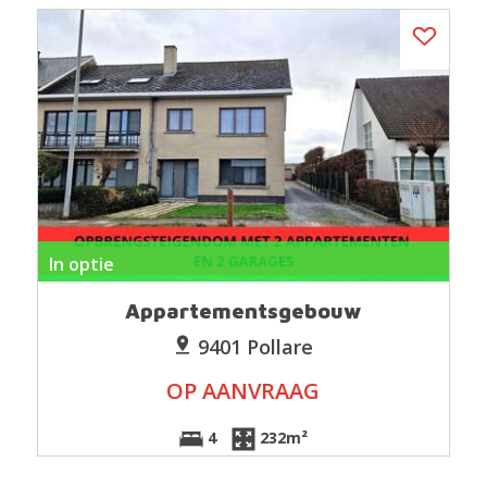
In optie
Appartementsgebouw
9401 Pollare
OP AANVRAAG
4
232m²