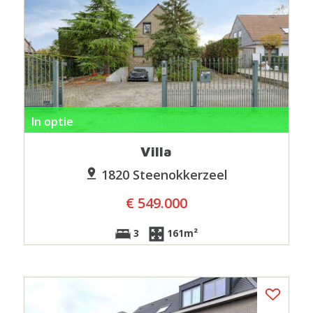
In optie
Villa
1820 Steenokkerzeel
€ 549.000
3
161m²