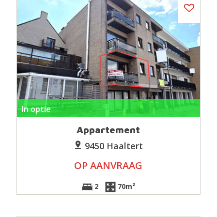
In optie
Appartement
9450 Haaltert
OP AANVRAAG
2
70m²