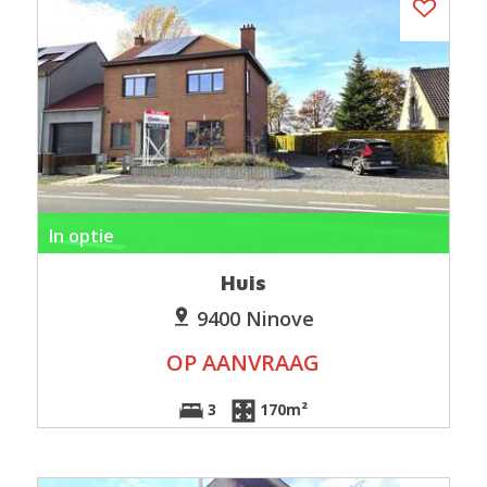
In optie
Huis
9400 Ninove
OP AANVRAAG
3
170m²