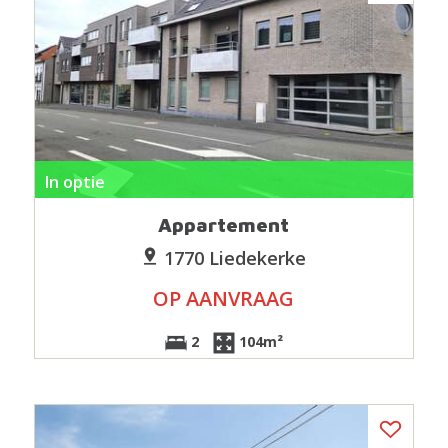
In optie
Appartement
1770 Liedekerke
OP AANVRAAG
2
104m²