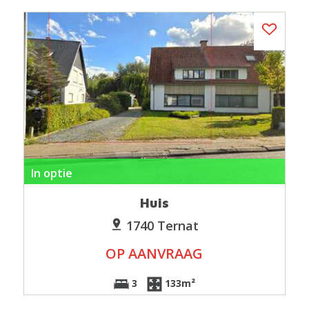
In optie
Huis
1740 Ternat
OP AANVRAAG
3
133m²