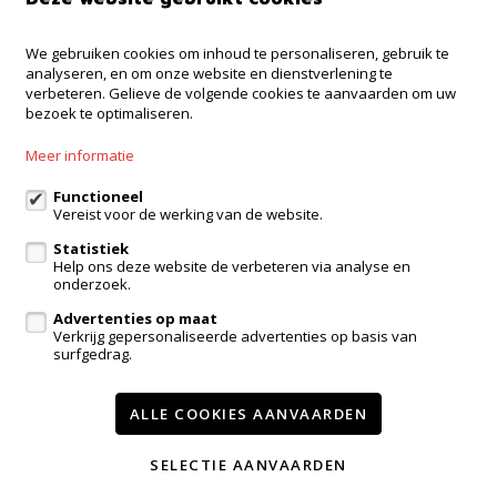
We gebruiken cookies om inhoud te personaliseren, gebruik te
Kantoor Ninove
analyseren, en om onze website en dienstverlening te
Onderwijslaan 45, 9400 Ninove
verbeteren. Gelieve de volgende cookies te aanvaarden om uw
bezoek te optimaliseren.
Kantoor Dilbeek
Ninoofsesteenweg 232, Dilbeek
Meer informatie
Kantoor Kampenhout
Zeypestraat 52B, Kampenhout
Functioneel
Vereist voor de werking van de website.
Statistiek
Help ons deze website de verbeteren via analyse en
eigenaarslogin
onderzoek.
Advertenties op maat
Te koop
Te huur
Referenties
Contact
Verkrijg gepersonaliseerde advertenties op basis van
surfgedrag.
Onze diensten
Getuigenissen
Wijzig cookie voorkeuren
ALLE COOKIES AANVAARDEN
SELECTIE AANVAARDEN
voorwaarden
privacy
powered by Whise