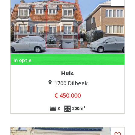
In optie
Huis
1700 Dilbeek
€ 450.000
3
200m²