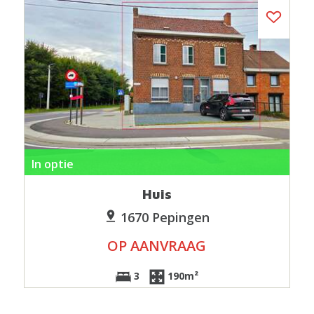
In optie
Huis
1670 Pepingen
OP AANVRAAG
3
190m²