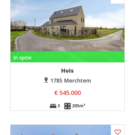
In optie
Huis
1785 Merchtem
€ 545.000
3
205m²