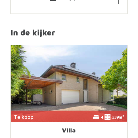
In de kijker
Te koop
4
339m²
Villa