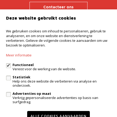
Contacteer ons
Deze website gebruikt cookies
We gebruiken cookies om inhoud te personaliseren, gebruik te
Kantoor Ninove
analyseren, en om onze website en dienstverlening te
Onderwijslaan 45, 9400 Ninove
verbeteren. Gelieve de volgende cookies te aanvaarden om uw
bezoek te optimaliseren.
Kantoor Dilbeek
Ninoofsesteenweg 232, Dilbeek
Meer informatie
Kantoor Kampenhout
Zeypestraat 52B, Kampenhout
Functioneel
Vereist voor de werking van de website.
Statistiek
Help ons deze website de verbeteren via analyse en
eigenaarslogin
onderzoek.
Advertenties op maat
Te koop
Te huur
Referenties
Contact
Verkrijg gepersonaliseerde advertenties op basis van
surfgedrag.
Onze diensten
Getuigenissen
Wijzig cookie voorkeuren
ALLE COOKIES AANVAARDEN