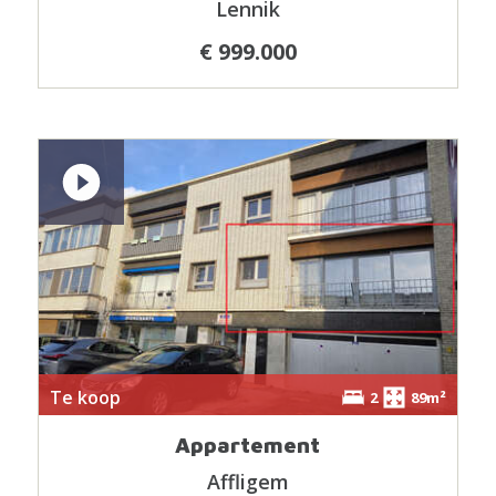
Lennik
€ 999.000
Te koop
2
89m²
Appartement
Affligem