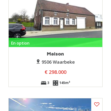
En option
Maison
9506 Waarbeke
€ 298.000
3
145m²