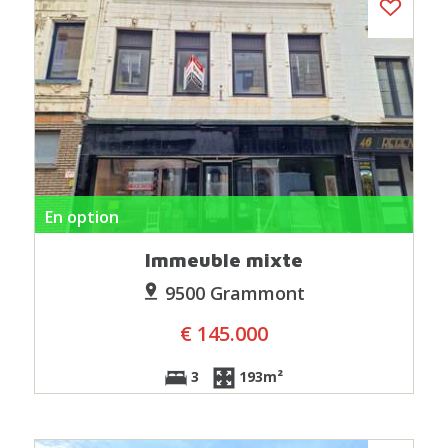
En option
Immeuble mixte
9500 Grammont
€ 145.000
3
193m²