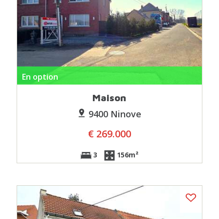
En option
Maison
9400 Ninove
€ 269.000
3
156m²