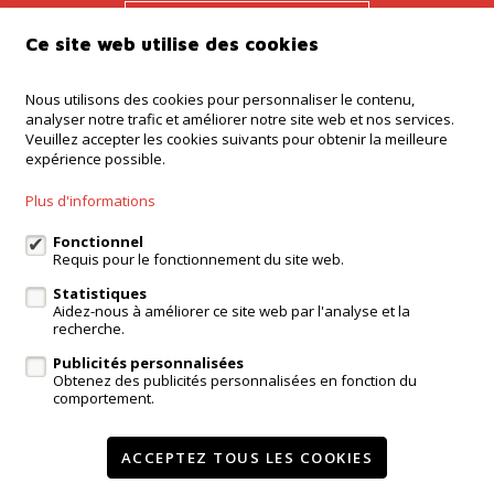
Tenez-moi au
Ce site web utilise des cookies
courant
Nous utilisons des cookies pour personnaliser le contenu,
analyser notre trafic et améliorer notre site web et nos services.
Veuillez accepter les cookies suivants pour obtenir la meilleure
Agence Ninove
expérience possible.
Onderwijslaan 45, 9400 Ninove
Plus d'informations
Agence Dilbeek
Chaussée de Ninove 232, Dilbeek
Fonctionnel
Agence Kampenhout
Requis pour le fonctionnement du site web.
Zeypestraat 52B, Kampenhout
Statistiques
Aidez-nous à améliorer ce site web par l'analyse et la
recherche.
Publicités personnalisées
login propriétaire
Obtenez des publicités personnalisées en fonction du
comportement.
A vendre
A louer
Réferences
Contact
Services
Témoignages
ACCEPTEZ TOUS LES COOKIES
Modifier mes préférences cookies