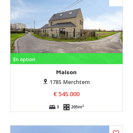
En option
Maison
1785 Merchtem
€ 545.000
3
205m²