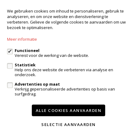
We gebruiken cookies om inhoud te personaliseren, gebruik te
analyseren, en om onze website en dienstverlening te
verbeteren. Gelieve de volgende cookies te aanvaarden om uw
bezoek te optimaliseren.
Meer informatie
Functioneel
Vereist voor de werking van de website.
Verkocht
Statistiek
Huis
Help ons deze website de verbeteren via analyse en
onderzoek.
9400 Okegem
Advertenties op maat
Verkrijg gepersonaliseerde advertenties op basis van
surfgedrag.
3
170m²
ALLE COOKIES AANVAARDEN
SELECTIE AANVAARDEN