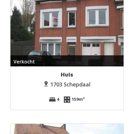
Verkocht
Huis
1703 Schepdaal
4
159m²