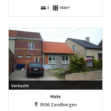
3
182m²
Verkocht
Huis
9506 Zandbergen