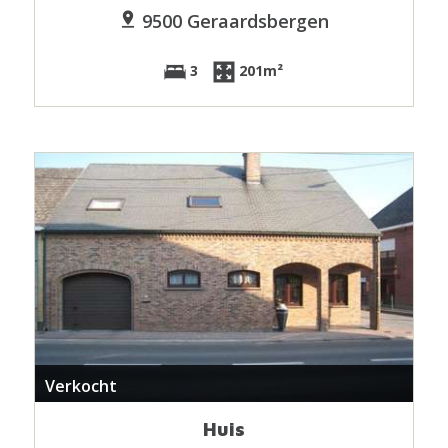
9500 Geraardsbergen
3
201m²
Verkocht
Huis