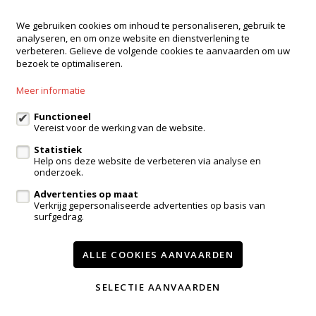
We gebruiken cookies om inhoud te personaliseren, gebruik te
analyseren, en om onze website en dienstverlening te
verbeteren. Gelieve de volgende cookies te aanvaarden om uw
bezoek te optimaliseren.
Meer informatie
Functioneel
Vereist voor de werking van de website.
Statistiek
Help ons deze website de verbeteren via analyse en
Verkocht
onderzoek.
Advertenties op maat
Appartement
Verkrijg gepersonaliseerde advertenties op basis van
surfgedrag.
9450 Denderhoutem
ALLE COOKIES AANVAARDEN
2
85m²
SELECTIE AANVAARDEN