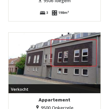
9506 Idegem
3
198m²
Verkocht
Appartement
9500 Onkerzele