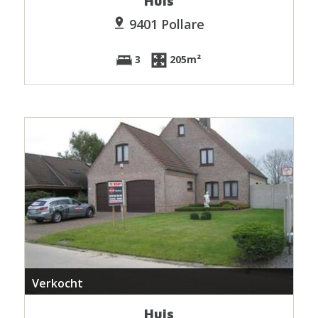
Huis
9401 Pollare
3
205m²
Verkocht
Huis