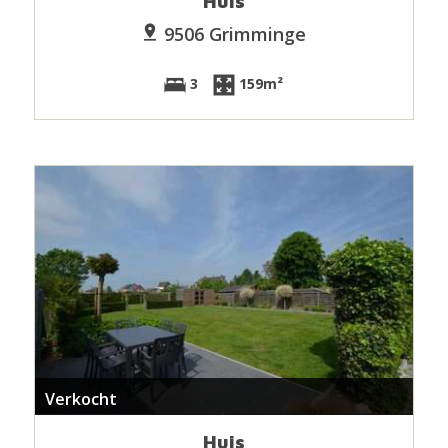
Huis
9506 Grimminge
3
159m²
Verkocht
Huis