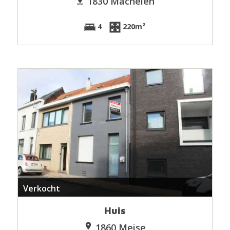
1830 Machelen
4
220m²
Verkocht
Huis
1860 Meise