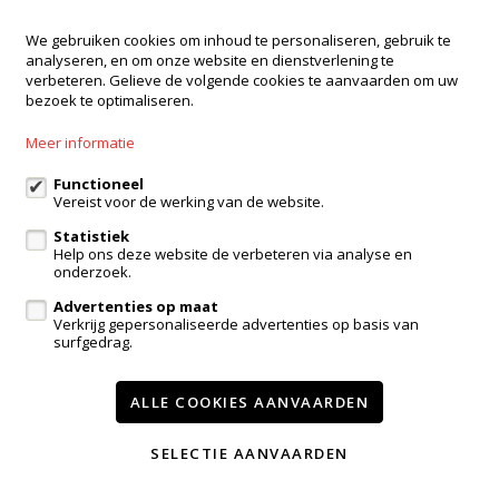
We gebruiken cookies om inhoud te personaliseren, gebruik te
analyseren, en om onze website en dienstverlening te
verbeteren. Gelieve de volgende cookies te aanvaarden om uw
bezoek te optimaliseren.
Meer informatie
Functioneel
Vereist voor de werking van de website.
Statistiek
Help ons deze website de verbeteren via analyse en
Verkocht
onderzoek.
Advertenties op maat
Huis
Verkrijg gepersonaliseerde advertenties op basis van
surfgedrag.
9400 Ninove
ALLE COOKIES AANVAARDEN
3
150m²
SELECTIE AANVAARDEN