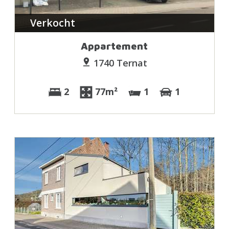
Verkocht
Appartement
1740 Ternat
2
77m²
1
1