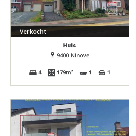
Verkocht
Huis
9400 Ninove
4
179m²
1
1