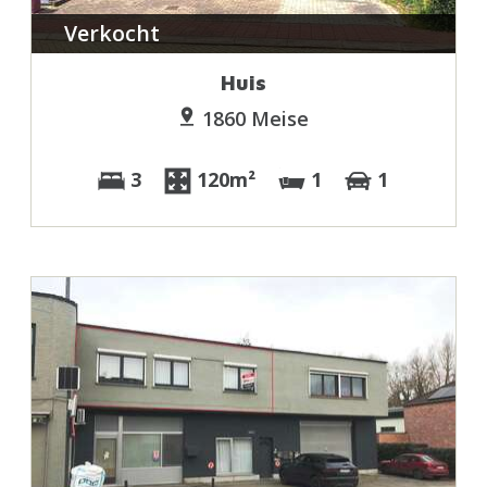
Verkocht
Huis
1860 Meise
3
120m²
1
1