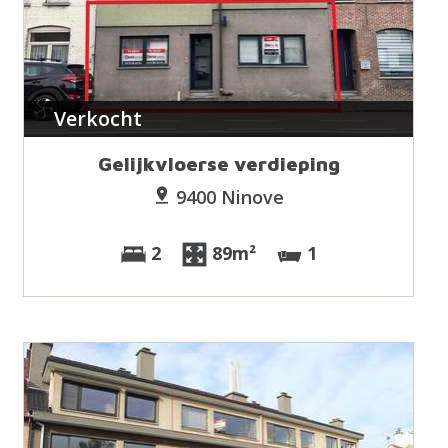
Verkocht
Gelijkvloerse verdieping
9400 Ninove
2
89m²
1