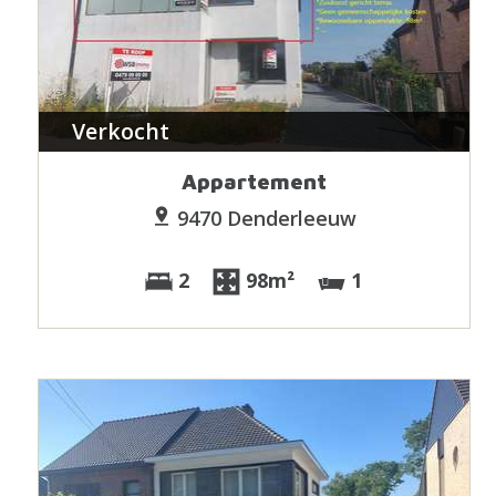
Verkocht
Appartement
9470 Denderleeuw
2
98m²
1