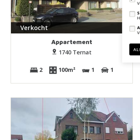
V
S
H
Verkocht
A
V
Appartement
AL
1740 Ternat
2
100m²
1
1