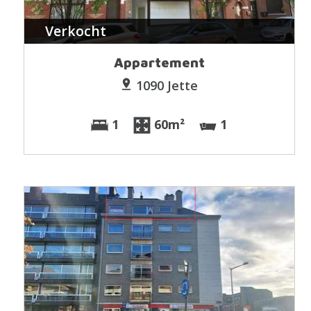
Verkocht
Appartement
1090 Jette
1
60m²
1