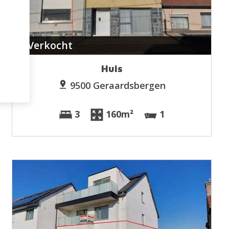
Verkocht
Huis
9500 Geraardsbergen
3
160m²
1