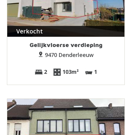
Verkocht
Gelijkvloerse verdieping
9470 Denderleeuw
2
103m²
1