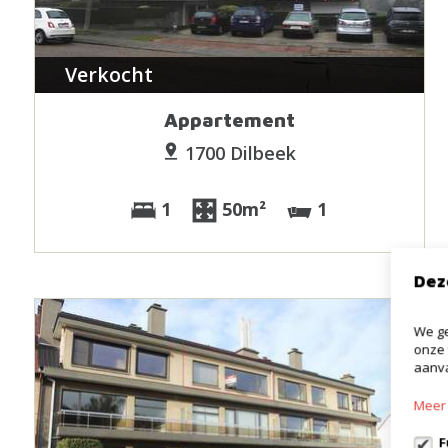
Verkocht
Appartement
1700 Dilbeek
1
50m²
1
Dez
We ge
onze 
aanva
Meer 
F