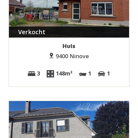
Verkocht
Huis
9400 Ninove
3
148m²
1
1