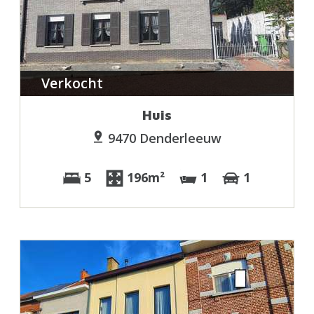
Verkocht
Huis
9470 Denderleeuw
5
196m²
1
1