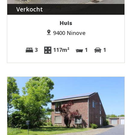
Verkocht
Huis
9400 Ninove
3
117m²
1
1