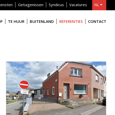
iensten
Getuigenissen
Syndicus
Vacatures
NL
FR
OP
TE HUUR
BUITENLAND
REFERENTIES
CONTACT