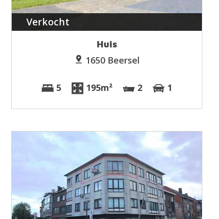
Verkocht
Huis
1650 Beersel
5
195m²
2
1