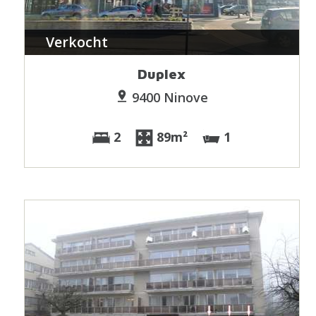
Verkocht
Duplex
9400 Ninove
2
89m²
1