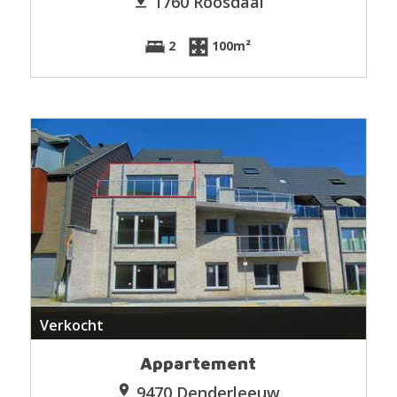
1760 Roosdaal
2
100m²
Verkocht
Appartement
9470 Denderleeuw