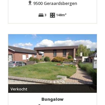
9500 Geraardsbergen
3
148m²
Verkocht
Bungalow