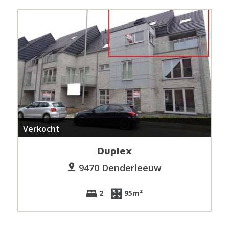
Verkocht
Duplex
9470 Denderleeuw
2
95m²