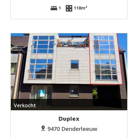
1
118m²
Verkocht
Duplex
9470 Denderleeuw