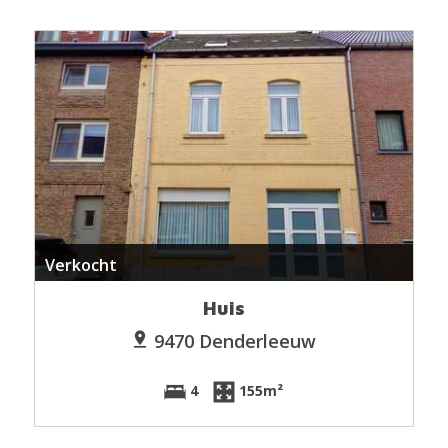
Verkocht
Huis
9470 Denderleeuw
4
155m²