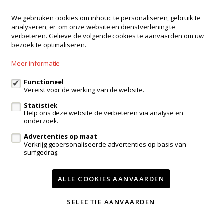
We gebruiken cookies om inhoud te personaliseren, gebruik te
analyseren, en om onze website en dienstverlening te
verbeteren. Gelieve de volgende cookies te aanvaarden om uw
bezoek te optimaliseren.
Meer informatie
Functioneel
Vereist voor de werking van de website.
Statistiek
Help ons deze website de verbeteren via analyse en
Verkocht
onderzoek.
Advertenties op maat
Appartement
Verkrijg gepersonaliseerde advertenties op basis van
surfgedrag.
1083 Ganshoren
ALLE COOKIES AANVAARDEN
2
88m²
SELECTIE AANVAARDEN