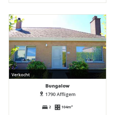
Verkocht
Bungalow
1790 Affligem
2
104m²